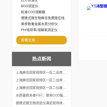
红外测油仪
BOD测定仪
标准COD消解器
便携式微生物麻豆免费版在线
观看
单参数重金属水质分析仪
PH/电导率/溶解氧测定仪
查看全部
热点新闻
上海麻豆回家视频区一区二出席2024黑龙江仪商年度峰会
上海麻豆回家视频区一区二出席2024年第六届华南科学仪器联盟大学堂行业年会
上海麻豆回家视频区一区二仪器仪表有限公司参加2024 广东生物医学工程学会精密仪器分会
水质量把关者：使用COD氨氮快速测定仪确保安全标准
便携式微生物测定仪满足现场快速检测的需求