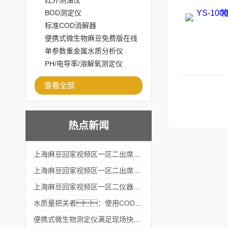
红外测油仪
BOD测定仪
标准COD消解器
便携式微生物麻豆免费版在线
观看
单参数重金属水质分析仪
PH/电导率/溶解氧测定仪
查看全部
热点新闻
上海麻豆回家视频区一区二出席2024黑龙江仪商年度峰会
上海麻豆回家视频区一区二出席2024年第六届华南科学仪器联盟大学堂行业年会
上海麻豆回家视频区一区二仪器仪表有限公司参加2024 广东生物医学工程学会精密仪器分会
水质量把关者：使用COD氨氮快速测定仪确保安全标准
便携式微生物测定仪满足现场快速检测的需求