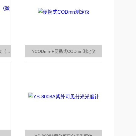
YS-12型国标法COD回流智能消解仪（微晶板）
YCODmn-P便携式CODmn测定仪