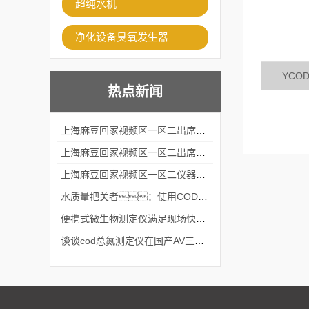
超纯水机
净化设备臭氧发生器
YCO
热点新闻
上海麻豆回家视频区一区二出席2024黑龙江仪商年度峰会
上海麻豆回家视频区一区二出席2024年第六届华南科学仪器联盟大学堂行业年会
上海麻豆回家视频区一区二仪器仪表有限公司参加2024 广东生物医学工程学会精密仪器分会
水质量把关者：使用COD氨氮快速测定仪确保安全标准
便携式微生物测定仪满足现场快速检测的需求
谈谈cod总氮测定仪在国产AV三级片麻豆中的应用案例