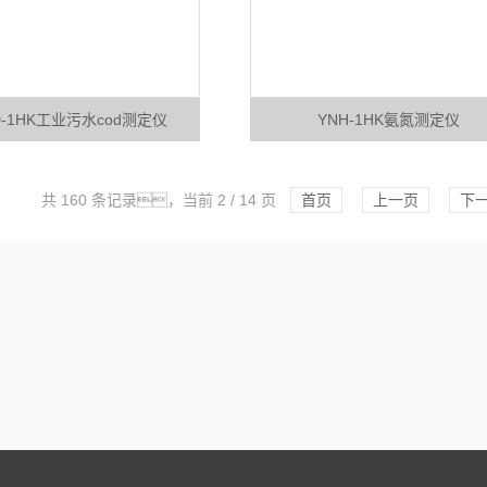
D-1HK工业污水cod测定仪
YNH-1HK氨氮测定仪
共 160 条记录，当前 2 / 14 页
首页
上一页
下