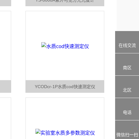
YS-8008A紫外可见分光光度计
在线交流
南区
YCODcr-1P水质cod快速测定仪
北区
电话
微信扫一扫