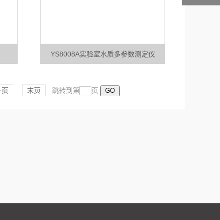
YS8008A实验室水质多参数测定仪
一页
末页
跳转到第
页